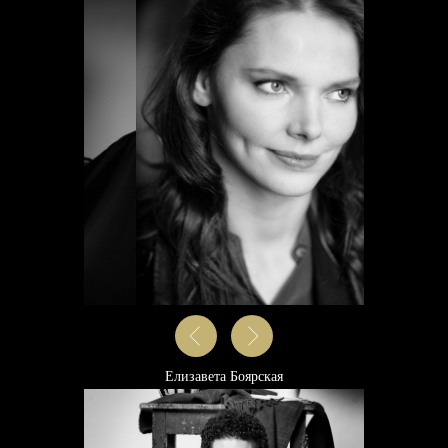
3
Не только погрузитесь в Историю, но и
станете ее частью.
4
Станете участником Легендарного
проекта, прикоснетесь к миру Звезд и
получите портрет, подобный тому,
который хранится у них.
5
Елизавета Боярская
По мнению многих участниц,
фотосъемка у Дмитрия Каманина
заменяет десятки часов Психотерапии.