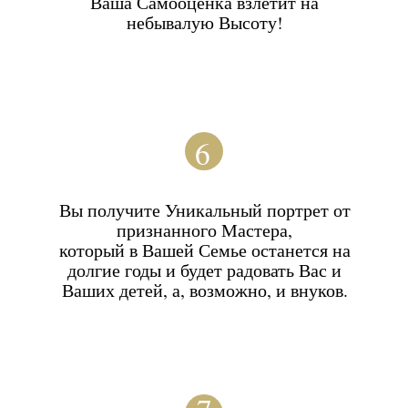
МАКИЯЖ
Завершающим штрихом станет макияж в
стиле голливудских актрис. Я работаю с
лучшими визажистами, которые в
совершенстве владеют техниками красоты:
Наложением плотного тона,
который скроет Ваши морщинки и
1
неровности кожи;
Использованием корректора,
2
который подчеркнёт скулы и
создаст нужный объём;
Добавлением ресничек и
3
легкой стрелки для придания
взгляду выразительности;