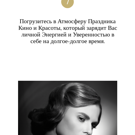
Очерчиванием формы губ, что
4
сделает Ваш образ
чувственным и
притягательным;