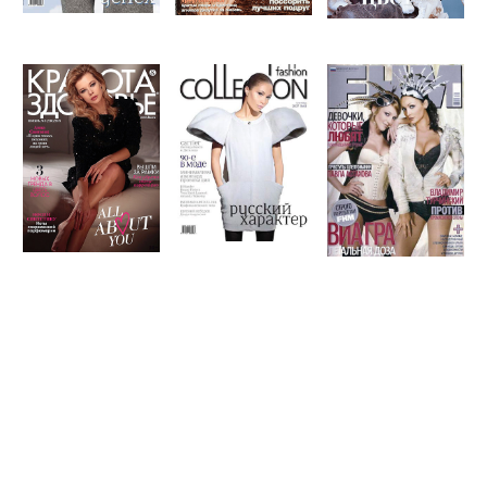
ЗВËЗДНЫЕ ГОСТИ
За 7 лет существования проекта
"HOLLYWOOD", в нем поучаствовали
десятки выдающихся личностей: Алена
Свиридова, Сати Спивакова, Александр
Добровинский, Екатерина Одинцова, Игорь
Чапурин, Егор Кончаловский, Сергей
Пенкин, Елена Ваенга, Лиза Боярская,
Екатерина Шпица, Митя Фомин, Анфиса
Чехова, Ольга Кабо и многие другие.