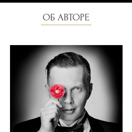
Дмитрий Каманин - Звездный Фотограф, и
Режиссер.
За почти 30 лет через объектив Дмитрия
прошло более сотни Звёзд кино и шоу-
бизнеса.Десятки рекламных кампаний и
порядка пятидесяти обложек журналов,
сделали его Авторский киностиль широко
известным в России и за ее пределами.
С 2022 года Дмитрий Каманин является
эксклюзивным официальным фотографом
премии "Золотой Грамофон".