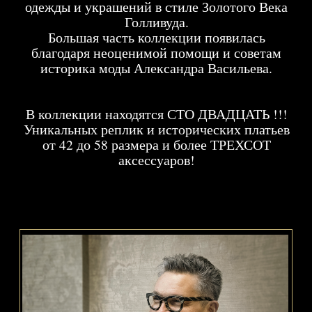
Создавая свой проект Дмитрий Каманин
вдохновлялся образами Великих актрис
Советского и Мирового Кино: Любовь
Орлова, Элина Быстрицкая, Клара Лучко,
Марлен Дитрих, Мэрилин Монро и Одри
Хепберн.
Он восхищался тем, как великие фотографы
прошлого смогли раскрыть их Красоту, и
поставил своей задачей понять как они это
делают.
И подарить эту возможность Современным
Женщинам.