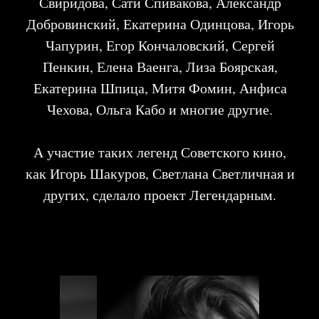
7 причин Вашего участия в
проекте:
1
Вы почувствуете себя Настоящей
Звездой и станете частью воссозданого
уникального процесса - съемки
столетней давности.
2
Посмотрите на себя с новой стороны,
благодаря взгляду Мастера, откроете в
себе лучшие стороны и осознаете в
себе магию вашей красоты!