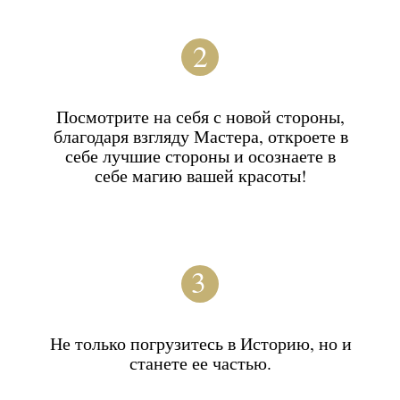
ВАШ ОБРАЗ
Для создания Вашего образа Кинозвезды в
студии детально продумано всё: макияж,
причёска, наряды и аксессуары.
ГОЛЛИВУДСКАЯ
КОЛЛЕКЦИЯ
В Вашем распоряжении большая коллекция
одежды и украшений в стиле Золотого Века
Голливуда.
Большая часть коллекции появилась
благодаря неоценимой помощи и советам