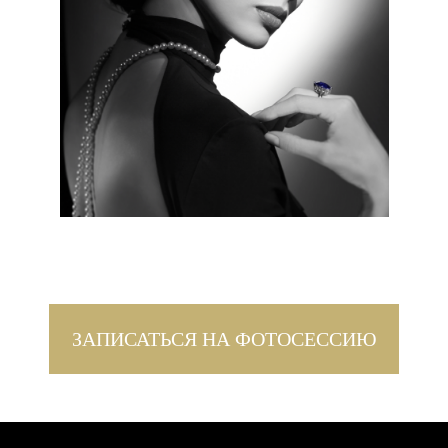
ЗАПИСАТЬСЯ НА ФОТОСЕССИЮ
ПРИЧËСКА
Харáктерности Вашему образу придаст
причёска “Голливудская волна”, в которой
волосы укладываются один к одному с
мягким изгибом. Благодаря этому, Ваш
образ наполняется роскошью и
женственностью.
Если у Вас короткие волосы, то возможно
создание причёски в стиле “Гэтсби”,
которую можно дополнить перьями,
шляпками и аксессуарами из моей
коллекции.