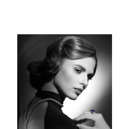
ЗАПИСАТЬСЯ НА ФОТОСЕССИЮ
ПРИЧËСКА
Харáктерности Вашему образу придаст
причёска “Голливудская волна”, в которой
волосы укладываются один к одному с
мягким изгибом. Благодаря этому, Ваш
образ наполняется роскошью и
женственностью.