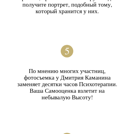
Александр Васильев
МАКИЯЖ
Завершающим штрихом станет макияж в
стиле голливудских актрис. С Вами будут
работать лучшие визажисты, которые в
совершенстве владеют техниками
Голливудской красоты:
Наложением плотного тона,
который скроет Ваши морщинки и
1
неровности кожи;