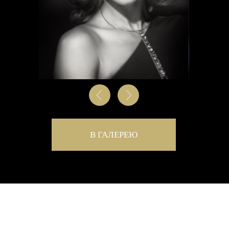
За 7 лет существования проекта "РУССКИЙ
ГОЛЛИВУД", в нем поучаствовали десятки
выдающихся личностей: Алена Свиридова,
Сати Спивакова, Александр Добровинский,
Екатерина Одинцова, Игорь Чапурин, Егор
Кончаловский, Сергей Пенкин, Елена
Ваенга, Лиза Боярская, Екатерина Шпица,
Митя Фомин, Анфиса Чехова, Ольга Кабо и
многие другие.
А участие таких легенд Советского кино,
как Игорь Шакуров, Светлана Светличная и
других, сделало проект Легендарным.