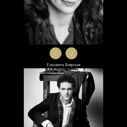
получите портрет, подобный тому,
который хранится у них.
5
По мнению многих участниц,
фотосъемка у Дмитрия Каманина
заменяет десятки часов Психотерапии.
Ваша Самооценка взлетит на
Сати Казанова
небывалую Высоту!
6
Вы получите Уникальный портрет от
признанного Мастера,
который в Вашей Семье останется на
долгие годы и будет радовать Вас и
Ваших детей, а, возможно, и внуков.