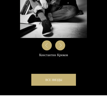
7
Погрузитесь в Атмосферу Праздника
Кино и Красоты, который зарядит Вас
личной Энергией и Уверенностью в
себе на долгое-долгое время.
Екатерина Одинцова
ВСЕ ЗВËЗДЫ