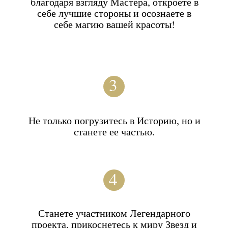
КОЛЛЕКЦИЯ
В Вашем распоряжении большая коллекция
одежды и украшений в стиле Золотого Века
Голливуда.
Большая часть коллекции появилась
благодаря неоценимой помощи и советам
историка моды Александра Васильева.
В коллекции находятся Двести!!!
Уникальных реплик и исторических платьев
от 42 до 58 размера и более Тысячи
аксессуаров!