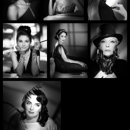
О ПРОЕКТЕ
Уникальный Фотопроект "РУССКИЙ
ГОЛЛИВУД" создан известным
художником и фотографом
Дмитрием Каманиным.
Он досконально воссоздал
утраченную технологию съемки
Звезд старого Кино, совместил ее с
современными методами
компьютерной ретуши и обработки,
так и родилась его Авторская
техника, в которой он создает свои
Магические Портреты.
Теперь и Вы можете принять участие
в проекте, и получить свой Звездный
Портрет, от Звездного Фотографа.