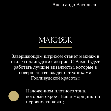
ВДОХНОВЕНИЕ
Создавая свой проект Дмитрий Каманин
вдохновлялся образами Великих актрис
Советского и Мирового Кино: Любовь
Орлова, Элина Быстрицкая, Клара Лучко,
Марлен Дитрих, Мэрилин Монро и Одри
Хепберн.
Он восхищался тем, как великие фотографы
прошлого смогли раскрыть их Красоту, и
поставил своей задачей понять как они это
делают.
И подарить эту возможность Современным