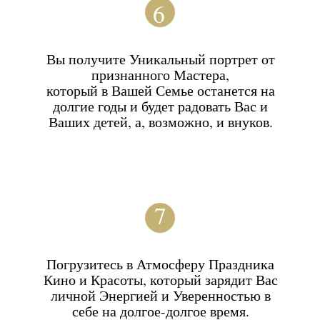
Использованием корректора,
2
который подчеркнёт скулы и
создаст нужный объём;
Добавлением ресничек и
3
легкой стрелки для придания
взгляду выразительности;
Очерчиванием формы губ, что
4
сделает Ваш образ
чувственным и
притягательным;