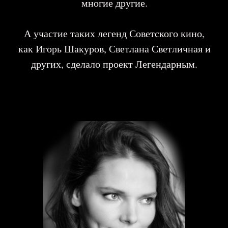
2
Посмотрите на себя с новой стороны,
благодаря взгляду Мастера, откроете в
себе лучшие стороны и осознаете в
себе магию вашей красоты!
3
Не только погрузитесь в Историю, но и
станете ее частью.
4
Станете участником Легендарного
проекта, прикоснетесь к миру Звезд и