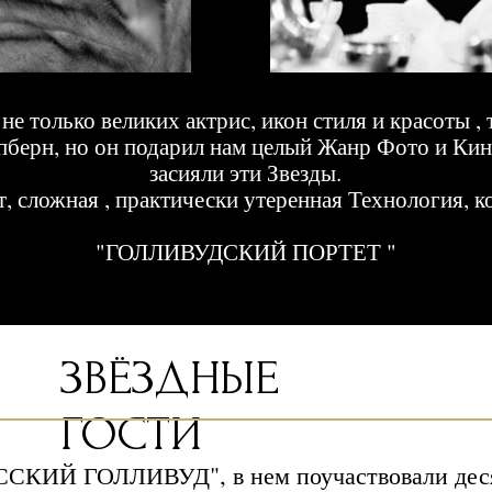
ЗВËЗДНЫЕ
ГОСТИ
ИЙ ГОЛЛИВУД", в нем поучаствовали десятки выдаю
бровинский, Екатерина Одинцова, Игорь Чапурин, Е
Екатерина Шпица, Митя Фомин, Анфиса Чехова, Ольг
ак Игорь Шакуров, Светлана Светличная и других, с