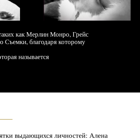
щихся личностей: Алена
гор Кончаловский, Сергей
а Кабо и многие другие.
делало проект Легендарным.