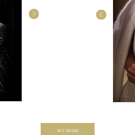
ана известным
ниным.
технологию
стил ее с
ретуши и
 техника, в
ртреты.
дный Портрет,
ВСЕ ЗВËЗДЫ