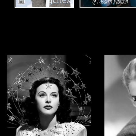
Золотой Век Кино подарил нам не тол
Келли, Хеди Ламмар, Одри Хепберн,
В основе ее лежит, сло