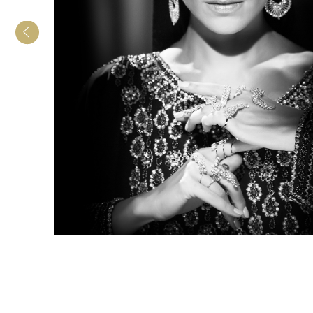
О СТУДИИ
Уникальная студия "HOLLYWOOD" созд
глянцевым фотографом Дмитрием Кама
Он досконально воссоздал утраченную 
съемки "Голливудского Портрета", совме
современными методами компьютерной 
обработки, так и родилась его Авторская
которой он создает свои Магические По
Маэстро Понасенков
Теперь и Вы можете получить свой Звез
от Звездного Мастера.