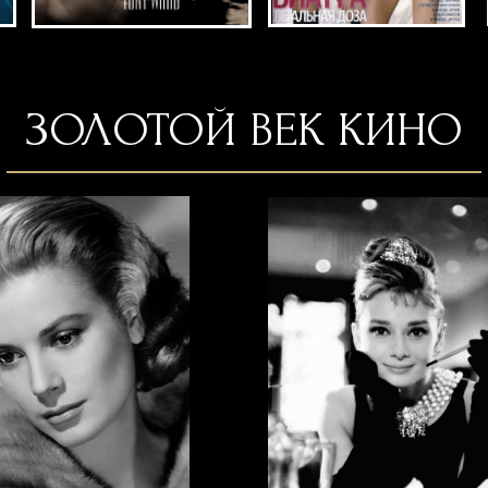
ько великих актрис, икон стиля и красоты , таких как 
 но он подарил нам целый Жанр Фото и Кино Съемки, б
засияли эти Звезды.
жная , практически утеренная Технология, которая назы
"ГОЛЛИВУДСКИЙ ПОРТЕТ "