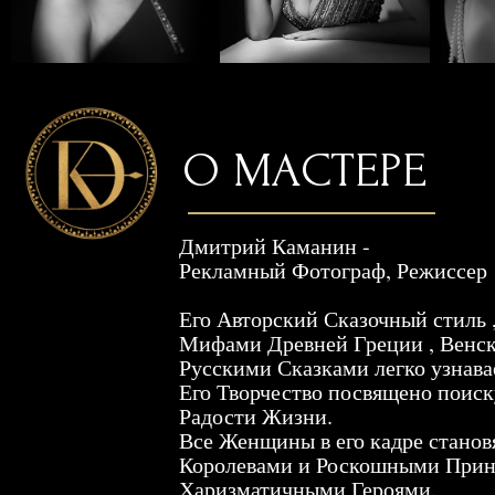
О МАСТЕРЕ
Дмитрий Каманин -
Рекламный Фотограф, Режиссер
Его Авторский Сказочный стиль , вдо
Мифами Древней Греции , Венским Се
Русскими Сказками легко узнаваем.
Его Творчество посвящено поиску Иде
Радости Жизни.
Все Женщины в его кадре становятся 
Королевами и Роскошными Принцесса
Харизматичными Героями.
Дмитрий Каманин - Выпускник Вгика,
режиссер (красный Диплом). Член Сою
Член Союза Журналистов.
Участник многочисленных выставок и 
Моды и Стиля.