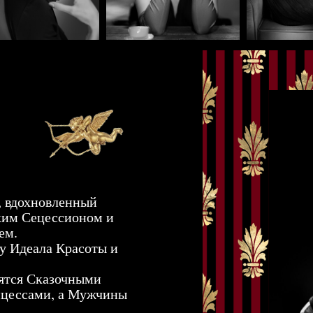
хновленный
цессионом и
ала Красоты и
Сказочными
ми, а Мужчины
за Художников.
лауреат премий