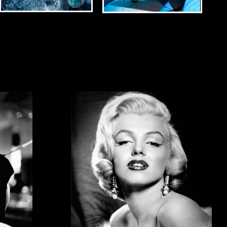
Мерлин Монро, Грейс
лагодаря которому
вается