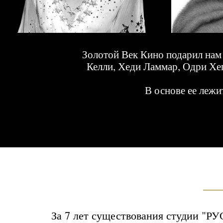
За 7 лет существования студии "РУССК
Свиридова, Сати Спивакова, Александр До
Пенкин, Елена Ваенга, Лиза Боярская, 
А участие таких легенд Советского кино, к