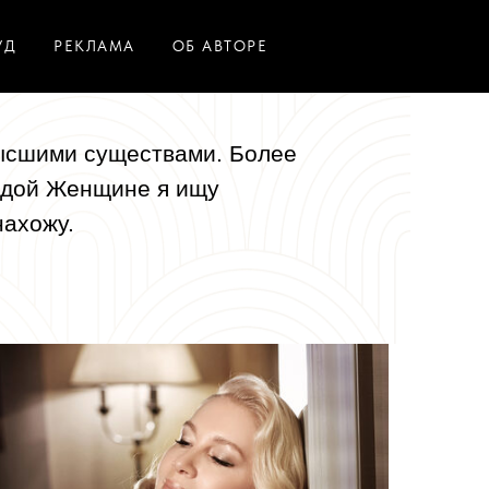
УД
РЕКЛАМА
ОБ АВТОРЕ
ысшими существами. Более
ждой Женщине я ищу
нахожу.